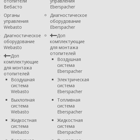
отопители
управления
Вебасто
Eberspacher
Органы
Диагностическое
управления
оборудование
Webasto
Eberspacher
Диагностическое
Доп
оборудование
комплектующие
Webasto
для монтажа
отопителей
Доп
Воздушная
комплектующие
система
для монтажа
Eberspacher
отопителей
Воздушная
Электрическая
система
система
Webasto
Eberspacher
Выхлопная
Топливная
система
система
Webasto
Eberspacher
Жидкостная
Жидкостная
система
система
Webasto
Eberspacher