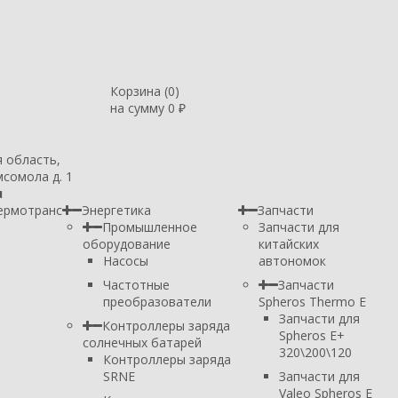
Корзина (
0
)
на сумму
0
₽
я область,
мсомола д. 1
u
ермотранс
Энергетика
Запчасти
Промышленное
Запчасти для
оборудование
китайских
Насосы
автономок
Частотные
Запчасти
преобразователи
Spheros Thermo E
Запчасти для
Контроллеры заряда
Spheros E+
солнечных батарей
320\200\120
Контроллеры заряда
SRNE
Запчасти для
Valeo Spheros E