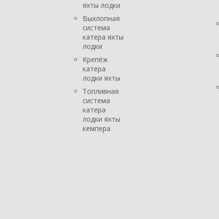
яхты лодки
Выхлопная
система
катера яхты
лодки
Крепёж
катера
лодки яхты
Топливная
система
катера
лодки яхты
кемпера