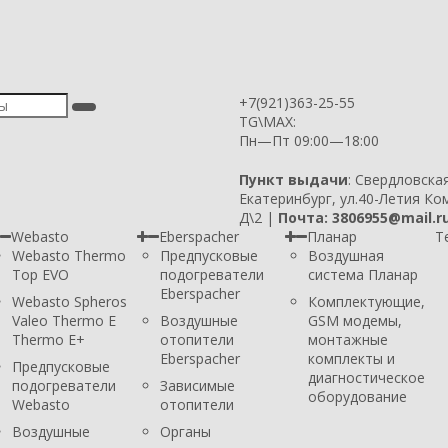
+7(921)363-25-55
TG\MAX:
Пн—Пт 09:00—18:00
Пункт выдачи
: Свердловска
Екатеринбург, ул.40-Летия Ко
Д\2 |
Почта: 3806955@mail.r
Webasto
Eberspacher
Планар
Т
Webasto Thermo
Предпусковые
Воздушная
Top EVO
подогреватели
система Планар
Eberspacher
Webasto Spheros
Комплектующие,
Valeo Thermo E
Воздушные
GSM модемы,
Thermo E+
отопители
монтажные
Eberspacher
комплекты и
Предпусковые
диагностическое
подогреватели
Зависимые
оборудование
Webasto
отопители
Воздушные
Органы