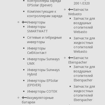
Контроллеры заряда
200 \ E320
EPSolar (Epever)
Запчасти
Комплектующие к
Webasto
контроллерам заряда
Запчасти для
Инверторы
воздушных
Инверторы
отопителей
SMARTWATT
Webasto
Сетевые и гибридные
Запчасти для
инверторы
жидкостных
отопителей
Инверторы
Webasto
СибКонтакт
Запчасти
Инверторы Sunways
Eberspacher
UMX
Запчасти для
Инверторы Sunways
воздушных
Hybrid
отопителей
Eberspacher
Инверторы EPSolar
(EPEVER)
Запчасти для
жидкостных
Инверторы COTEK
отопителей
Аккумуляторные
Eberspacher
батареи