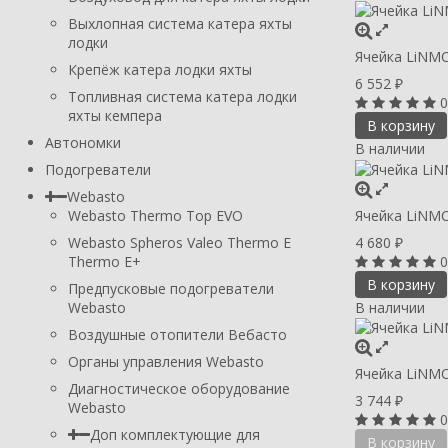
Выхлопная система катера яхты
лодки
Ячейка LiNMC
Крепёж катера лодки яхты
6 552
₽
Топливная система катера лодки
0
яхты кемпера
В корзину
Автономки
В наличии
Подогреватели
Webasto
Ячейка LiNMC
Webasto Thermo Top EVO
4 680
Webasto Spheros Valeo Thermo E
₽
0
Thermo E+
В корзину
Предпусковые подогреватели
В наличии
Webasto
Воздушные отопители Вебасто
Органы управления Webasto
Ячейка LiNMC
Диагностическое оборудование
3 744
₽
Webasto
0
Доп комплектующие для
В корзину