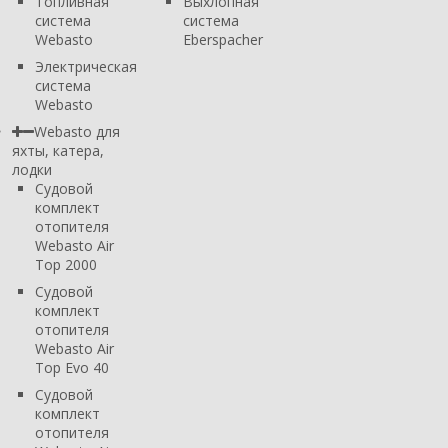
Топливная
Выхлопная
система
система
Webasto
Eberspacher
Электрическая
система
Webasto
Webasto для
яхты, катера,
лодки
Судовой
комплект
отопителя
Webasto Air
Top 2000
Судовой
комплект
отопителя
Webasto Air
Top Evo 40
Судовой
комплект
отопителя