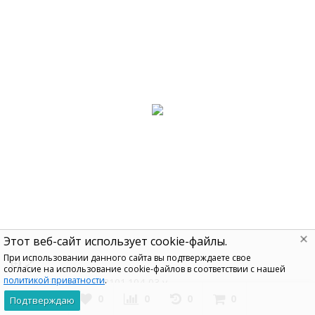
Этот веб-сайт использует cookie-файлы.
При использовании данного сайта вы подтверждаете свое
согласие на использование cookie-файлов в соответствии с нашей
политикой приватности
.
Теплообменник 30.8101.104-03 у
0
0
0
0
Подтверждаю
13 451
₽
0