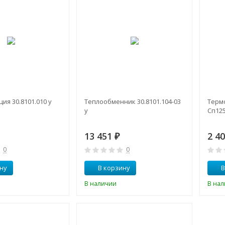
ия 30.8101.010 у
Теплообменник 30.8101.104-03
Термо
у
Сп125
13 451
2 4
₽
0
0
ну
В корзину
В
В наличии
В на