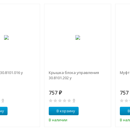
0.8101.016 у
Крышка блока управления
Муфта
30.8101.202 у
757
75
₽
0
0
ну
В корзину
В
В наличии
В на