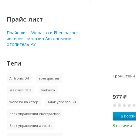
Прайс-лист
Прайс-лист Webasto и Eberspacher -
интернет магазин Автономный
отопитель РУ
Теги
Кронштейн 3
Airtronic D4
eberspacher
srs crash data
webasto
977
₽
webasto на катер
Блок управления
Блок управления eberspacher
В корзи
В наличии
Блок управления webasto