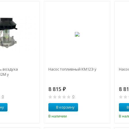
ь воздуха
Насос топливный КМ12Э у
Насо
12М у
8 815
8 8
₽
0
0
ну
В корзину
В
В наличии
В на