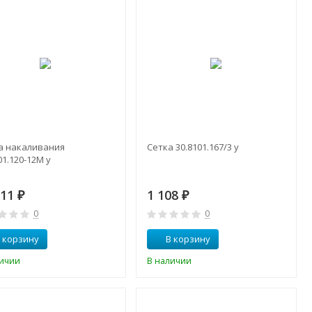
а накаливания
Сетка 30.8101.167/3 у
01.120-12М у
711
1 108
₽
₽
0
0
 корзину
В корзину
личии
В наличии