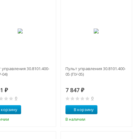
 управления 30.8101.400-
Пульт управления 30.8101.400-
У-04)
05 (ПУ-05)
41
7 847
₽
₽
0
0
 корзину
В корзину
личии
В наличии