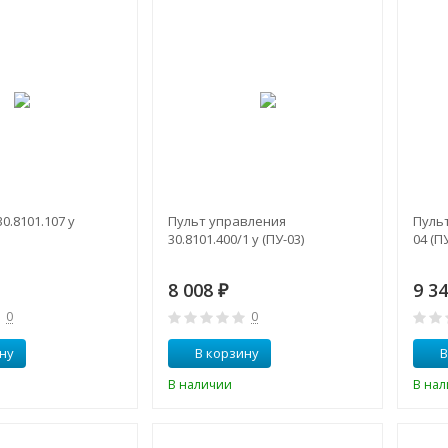
0.8101.107 у
Пульт управления
Пульт
30.8101.400/1 у (ПУ-03)
04 (П
8 008
9 3
₽
0
0
ну
В корзину
В
В наличии
В на