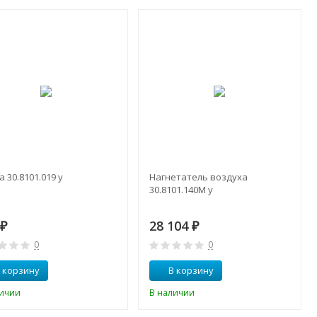
 30.8101.019 у
Нагнетатель воздуха
30.8101.140М у
7
28 104
₽
₽
0
0
 корзину
В корзину
личии
В наличии