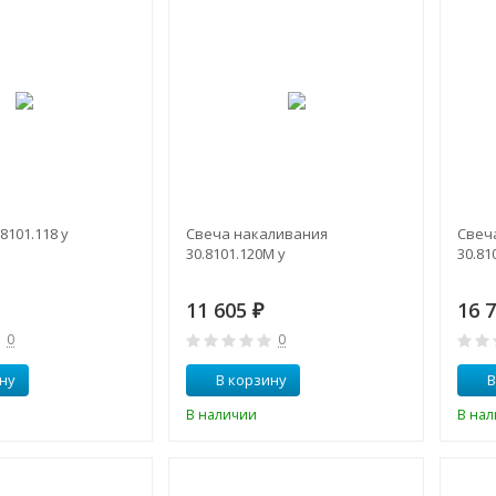
8101.118 у
Свеча накаливания
Свеч
30.8101.120М у
30.81
11 605
16 
₽
0
0
ну
В корзину
В
В наличии
В на