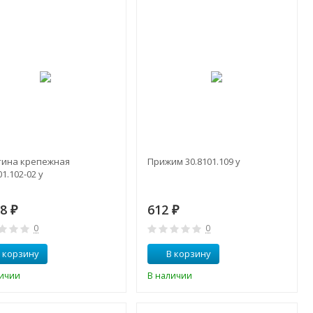
тина крепежная
Прижим 30.8101.109 у
01.102-02 у
18
612
₽
₽
0
0
 корзину
В корзину
личии
В наличии