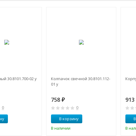
ый 30.8101.700-02 у
Колпачок свечной 30.8101.112-
Корпу
01 у
758
91
₽
0
0
ну
В корзину
В
В наличии
В на