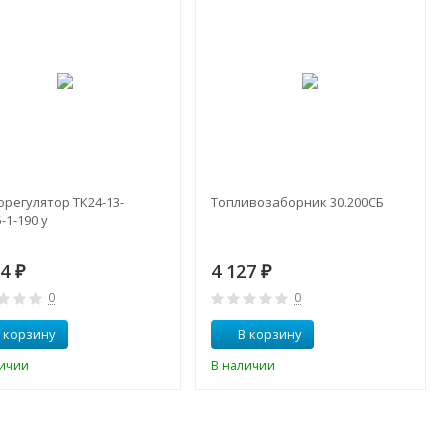
регулятор ТК24-13-
Топливозаборник 30.200СБ
-1-190 у
04
4 127
₽
₽
0
0
 корзину
В корзину
личии
В наличии