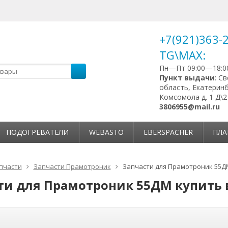
+7(921)363-
TG\MAX:
Пн—Пт 09:00—18:0
Пункт выдачи
: С
область, Екатеринб
Комсомола д. 1 Д\2
3806955@mail.ru
ПОДОГРЕВАТЕЛИ
WEBASTO
EBERSPACHER
ПЛА
пчасти
Запчасти Прамотроник
Запчасти для Прамотроник 55Д
ти для Прамотроник 55ДМ купить 