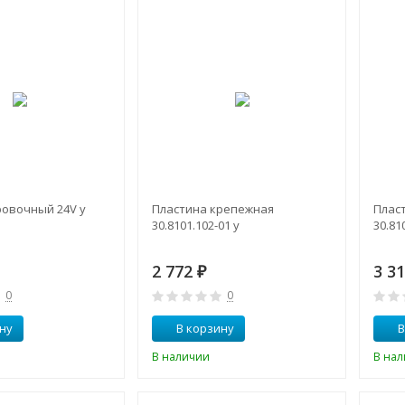
ровочный 24V у
Пластина крепежная
Плас
30.8101.102-01 у
30.81
2 772
3 3
₽
0
0
ну
В корзину
В
В наличии
В на