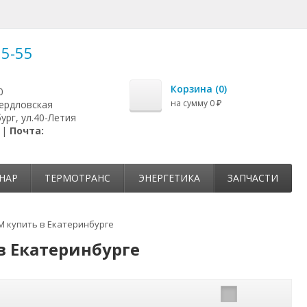
25-55
Корзина (
0
)
0
на сумму
0
вердловская
₽
ург, ул.40-Летия
 |
Почта:
НАР
ТЕРМОТРАНС
ЭНЕРГЕТИКА
ЗАПЧАСТИ
М купить в Екатеринбурге
в Екатеринбурге