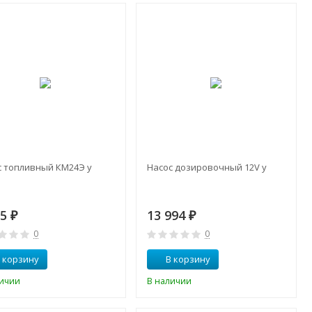
с топливный КМ24Э у
Насос дозировочный 12V у
15
13 994
₽
₽
0
0
 корзину
В корзину
личии
В наличии