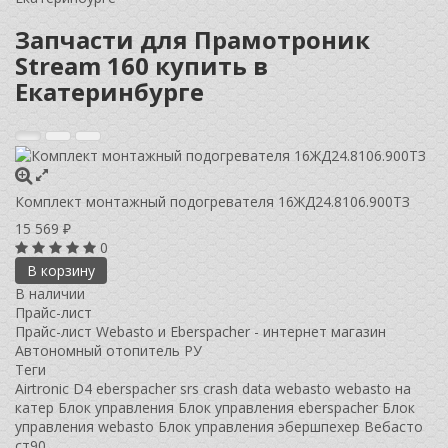
Запчасти для Прамотроник
Stream 160 купить в
Екатеринбурге
Комплект монтажный подогревателя 16ЖД24.8106.900ТЗ
15 569
₽
0
В корзину
В наличии
Прайс-лист
Прайс-лист Webasto и Eberspacher - интернет магазин
Автономный отопитель РУ
Теги
Airtronic D4
eberspacher
srs crash data
webasto
webasto на
катер
Блок управления
Блок управления eberspacher
Блок
управления webasto
Блок управления эбершпехер
Вебасто
ст90