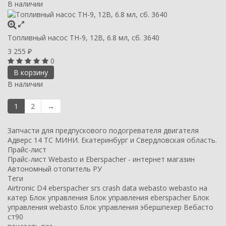
В наличии
Топливный насос TH-9, 12В, 6.8 мл, сб. 3640
3 255
₽
0
В корзину
В наличии
1
2
→
Запчасти для предпускового подогревателя двигателя
Адверс 14 ТС МИНИ. Екатеринбург и Свердловская область.
Прайс-лист
Прайс-лист Webasto и Eberspacher - интернет магазин
Автономный отопитель РУ
Теги
Airtronic D4
eberspacher
srs crash data
webasto
webasto на
катер
Блок управления
Блок управления eberspacher
Блок
управления webasto
Блок управления эбершпехер
Вебасто
ст90