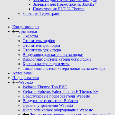
Запчасти для Прамотроник 35ЖД24
Прамотроник ELT 32 Thermo
Запчасти Термотранс
...
Кондиционеры
Для лодки
Эхолоты
Отопитель подбор
Отопитель для лодки
Отопитель для катера
Воздуховод для катера яхты лодки
Выхлопная система катера яхты лодки
Крепёж катера лодки яхты
Топливная система катера лодки яхты кемпера
Автономки
Подогреватели
Webasto
Webasto Thermo Top EVO
Webasto Spheros Valeo Thermo E Thermo E+
Предпусковые подогреватели Webasto
Воздушные отопители Вебасто
Органы управления Webasto
Диагностическое оборудование Webasto
Доп комплектующие для монтажа отопителей