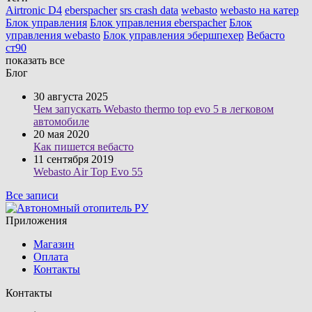
Airtronic D4
eberspacher
srs crash data
webasto
webasto на катер
Блок управления
Блок управления eberspacher
Блок
управления webasto
Блок управления эбершпехер
Вебасто
ст90
показать все
Блог
30 августа 2025
Чем запускать Webasto thermo top evo 5 в легковом
автомобиле
20 мая 2020
Как пишется вебасто
11 сентября 2019
Webasto Air Top Evo 55
Все записи
Приложения
Магазин
Оплата
Контакты
Контакты