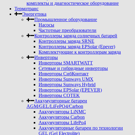
комплекты и диагностическое оборудование
Термотранс
Энергетика
Промышленное оборудование
Насосы
Частотные преобразователи
Контроллеры заряда солнечных батарей
Контроллеры заряда SRNE
Контроллеры заряда EPSolar (Epever)
Комплектующие к контроллерам заряда
Инверторы
Инверторы SMARTWATT
Сетевые и гибридные инверторы
Инверторы СибКонтакт
Инверторы Sunways UMX
Инверторы Sunways Hybrid
Инверторы EPSolar (EPEVER)
Инверторы COTEK
Аккумуляторные батареи
AGM/GEL/LiFePO4/Carbon
Аккумуляторы LiNMC
Аккумуляторы Carbon
Аккумуляторы LifePo4
Аккумуляторные батареи по технологии
GEL (Gel Electrolite)