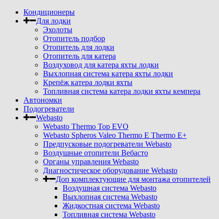
Кондиционеры
Для лодки
Эхолоты
Отопитель подбор
Отопитель для лодки
Отопитель для катера
Воздуховод для катера яхты лодки
Выхлопная система катера яхты лодки
Крепёж катера лодки яхты
Топливная система катера лодки яхты кемпера
Автономки
Подогреватели
Webasto
Webasto Thermo Top EVO
Webasto Spheros Valeo Thermo E Thermo E+
Предпусковые подогреватели Webasto
Воздушные отопители Вебасто
Органы управления Webasto
Диагностическое оборудование Webasto
Доп комплектующие для монтажа отопителей
Воздушная система Webasto
Выхлопная система Webasto
Жидкостная система Webasto
Топливная система Webasto