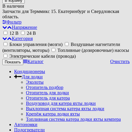
В корзину
В наличии
Запчасти для Терммикс 15. Екатеринбург и Свердловская
область.
Фильтр
Напряжение
12 В
24 В
Категория
Блоки управления (мозги)
Воздушные нагнетатели
(вентиляторы, моторы)
Топливные (дозировочные) насосы
Электрические кабели (провода)
Каталог
Очистить
Кондиционеры
Для лодки
Эхолоты
Отопитель подбор
Отопитель для лодки
Отопитель для катера
Воздуховод для катера яхты лодки
Выхлопная система катера яхты лодки
Крепёж катера лодки яхты
Топливная система катера лодки яхты кемпера
Автономки
Подогреватели