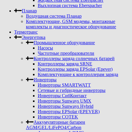
Жидкостная система Eberspacher
Выхлопная система Eberspacher
Планар
Воздушная система Планар
Комплектующие, GSM модемы, монтажные
комплекты и диагностическое оборудование
Термотранс
Энергетика
Промышленное оборудование
Насосы
Частотные преобразователи
Контроллеры заряда солнечных батарей
Контроллеры заряда SRNE
Контроллеры заряда EPSolar (Epever)
Комплектующие к контроллерам заряда
Инверторы
Инверторы SMARTWATT
Сетевые и гибридные инверторы
Инверторы СибКонтакт
Инверторы Sunways UMX
Инверторы Sunways Hybrid
Инверторы EPSolar (EPEVER)
Инверторы COTEK
Аккумуляторные батареи
AGM/GEL/LiFePO4/Carbon