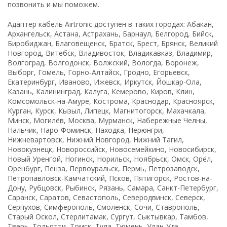
позвонить и мы поможем.
Адаптер кабель Airtronic доступен в таких городах: Абакан,
Архангельск, Астана, Астрахань, Барнаул, Белгород, Бийск,
Биробиджан, Благовещенск, Братск, Брест, Брянск, Великий
Новгород, Витебск, Владивосток, Владикавказ, Владимир,
Волгоград, Волгодонск, Волжский, Вологда, Воронеж,
Выборг, Гомель, Горно-Алтайск, Гродно, Егорьевск,
Екатеринбург, Иваново, Ижевск, Иркутск, Йошкар-Ола,
Казань, Калининград, Калуга, Кемерово, Киров, Клин,
Комсомольск-на-Амуре, Кострома, Краснодар, Красноярск,
Курган, Курск, Кызыл, Липецк, Магнитогорск, Махачкала,
Минск, Могилёв, Москва, Мурманск, Набережные Челны,
Нальчик, Наро-Фоминск, Находка, Нерюнгри,
Нижневартовск, Нижний Новгород, Нижний Тагил,
Новокузнецк, Новороссийск, Новосемейкино, Новосибирск,
Новый Уренгой, Ногинск, Норильск, Ноябрьск, Омск, Орёл,
Оренбург, Пенза, Первоуральск, Пермь, Петрозаводск,
Петропавловск-Камчатский, Псков, Пятигорск, Ростов-на-
Дону, Рубцовск, Рыбинск, Рязань, Самара, Санкт-Петербург,
Саранск, Саратов, Севастополь, Северодвинск, Северск,
Серпухов, Симферополь, Смоленск, Сочи, Ставрополь,
Старый Оскол, Стерлитамак, Сургут, Сыктывкар, Тамбов,
Тверь, Тольятти, Томск, Тула, Тюмень, Улан-Удэ,