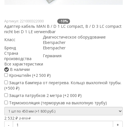
Артикул:
221000322000
-10%
Адаптер кабель MAN B / D 1 LC compact, B / D 3 LC compact
nicht bei D 1 LE verwendbar
Диагностическое оборудование
Класс
Eberspacher
Бренд
Eberspacher
Страна
Германия
производства
Все характеристики
В наличии
Кронштейн (+
2 500
)
₽
Защита бампера от перегрева. Кольцо выхлопной трубы.
(+
500
)
₽
Защита патрубков 2 метра (+
2 000
)
₽
Термоизоляция (терморукав на выхлопную трубу)
2 532
₽
2 813
₽
-
+