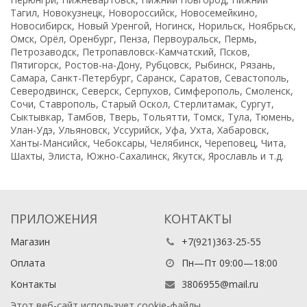
Тагил, Новокузнецк, Новороссийск, Новосемейкино,
Новосибирск, Новый Уренгой, Ногинск, Норильск, Ноябрьск,
Омск, Орёл, Оренбург, Пенза, Первоуральск, Пермь,
Петрозаводск, Петропавловск-Камчатский, Псков,
Пятигорск, Ростов-на-Дону, Рубцовск, Рыбинск, Рязань,
Самара, Санкт-Петербург, Саранск, Саратов, Севастополь,
Северодвинск, Северск, Серпухов, Симферополь, Смоленск,
Сочи, Ставрополь, Старый Оскол, Стерлитамак, Сургут,
Сыктывкар, Тамбов, Тверь, Тольятти, Томск, Тула, Тюмень,
Улан-Удэ, Ульяновск, Уссурийск, Уфа, Ухта, Хабаровск,
Ханты-Мансийск, Чебоксары, Челябинск, Череповец, Чита,
Шахты, Элиста, Южно-Сахалинск, Якутск, Ярославль и т.д.
ПРИЛОЖЕНИЯ
КОНТАКТЫ
Магазин
+7(921)363-25-55
Оплата
Пн—Пт 09:00—18:00
Контакты
3806955@mail.ru
Этот веб-сайт использует cookie-файлы.