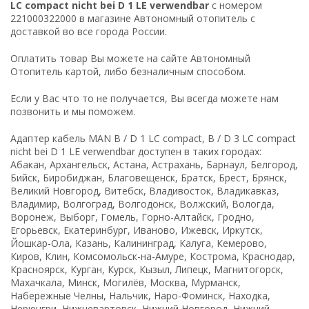
LC compact nicht bei D 1 LE verwendbar
с номером
221000322000 в магазине Автономный отопитель с
доставкой во все города России.
Оплатить товар Вы можете на сайте Автономный
Отопитель картой, либо безналичным способом.
Если у Вас что то не получается, Вы всегда можете нам
позвонить и мы поможем.
Адаптер кабель MAN B / D 1 LC compact, B / D 3 LC compact
nicht bei D 1 LE verwendbar доступен в таких городах:
Абакан, Архангельск, Астана, Астрахань, Барнаул, Белгород,
Бийск, Биробиджан, Благовещенск, Братск, Брест, Брянск,
Великий Новгород, Витебск, Владивосток, Владикавказ,
Владимир, Волгоград, Волгодонск, Волжский, Вологда,
Воронеж, Выборг, Гомель, Горно-Алтайск, Гродно,
Егорьевск, Екатеринбург, Иваново, Ижевск, Иркутск,
Йошкар-Ола, Казань, Калининград, Калуга, Кемерово,
Киров, Клин, Комсомольск-на-Амуре, Кострома, Краснодар,
Красноярск, Курган, Курск, Кызыл, Липецк, Магнитогорск,
Махачкала, Минск, Могилёв, Москва, Мурманск,
Набережные Челны, Нальчик, Наро-Фоминск, Находка,
Нерюнгри, Нижневартовск, Нижний Новгород, Нижний