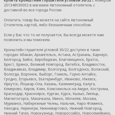
Купить Кронштейн глушителя угловой 30/22
с номером
201348030002 в магазине Автономный отопитель с
доставкой во все города России.
Оплатить товар Вы можете на сайте Автономный
Отопитель картой, либо безналичным способом.
Если у Вас что то не получается, Вы всегда можете нам
позвонить и мы поможем.
Кронштейн глушителя угловой 30/22 доступен в таких
городах: Абакан, Архангельск, Астана, Астрахань, Барнаул,
Белгород, Бийск, Биробиджан, Благовещенск, Братск,
Брест, Брянск, Великий Новгород, Витебск, Владивосток,
Владикавказ, Владимир, Волгоград, Волгодонск, Волжский,
Вологда, Воронеж, Выборг, Гомель, Горно-Алтайск,
Гродно, Егорьевск, Екатеринбург, Иваново, Ижевск,
Иркутск, Йошкар-Ола, Казань, Калининград, Калуга,
Кемерово, Киров, Клин, Комсомольск-на-Амуре, Кострома,
Краснодар, Красноярск, Курган, Курск, Кызыл, Липецк,
Магнитогорск, Махачкала, Минск, Могилёв, Москва,
Мурманск, Набережные Челны, Нальчик, Наро-Фоминск,
Находка, Нерюнгри, Нижневартовск, Нижний Новгород,
Нижний Тагил, Новокузнецк, Новороссийск, Новосемейкино,