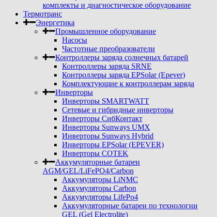
комплекты и диагностическое оборудование
Термотранс
Энергетика
Промышленное оборудование
Насосы
Частотные преобразователи
Контроллеры заряда солнечных батарей
Контроллеры заряда SRNE
Контроллеры заряда EPSolar (Epever)
Комплектующие к контроллерам заряда
Инверторы
Инверторы SMARTWATT
Сетевые и гибридные инверторы
Инверторы СибКонтакт
Инверторы Sunways UMX
Инверторы Sunways Hybrid
Инверторы EPSolar (EPEVER)
Инверторы COTEK
Аккумуляторные батареи
AGM/GEL/LiFePO4/Carbon
Аккумуляторы LiNMC
Аккумуляторы Carbon
Аккумуляторы LifePo4
Аккумуляторные батареи по технологии
GEL (Gel Electrolite)