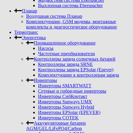
Жидкостная система Eberspacher
Выхлопная система Eberspacher
Планар
Воздушная система Планар
Комплектующие, GSM модемы, монтажные
комплекты и диагностическое оборудование
Термотранс
Энергетика
Промышленное оборудование
Насосы
Частотные преобразователи
Контроллеры заряда солнечных батарей
Контроллеры заряда SRNE
Контроллеры заряда EPSolar (Epever)
Комплектующие к контроллерам заряда
Инверторы
Инверторы SMARTWATT
Сетевые и гибридные инверторы
Инверторы СибКонтакт
Инверторы Sunways UMX
Инверторы Sunways Hybrid
Инверторы EPSolar (EPEVER)
Инверторы COTEK
Аккумуляторные батареи
AGM/GEL/LiFePO4/Carbon