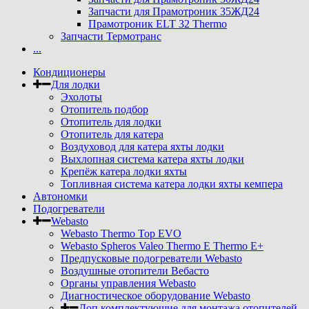
Запчасти для Прамотроник 35ЖД24
Прамотроник ELT 32 Thermo
Запчасти Термотранс
...
Кондиционеры
Для лодки
Эхолоты
Отопитель подбор
Отопитель для лодки
Отопитель для катера
Воздуховод для катера яхты лодки
Выхлопная система катера яхты лодки
Крепёж катера лодки яхты
Топливная система катера лодки яхты кемпера
Автономки
Подогреватели
Webasto
Webasto Thermo Top EVO
Webasto Spheros Valeo Thermo E Thermo E+
Предпусковые подогреватели Webasto
Воздушные отопители Вебасто
Органы управления Webasto
Диагностическое оборудование Webasto
Доп комплектующие для монтажа отопителей