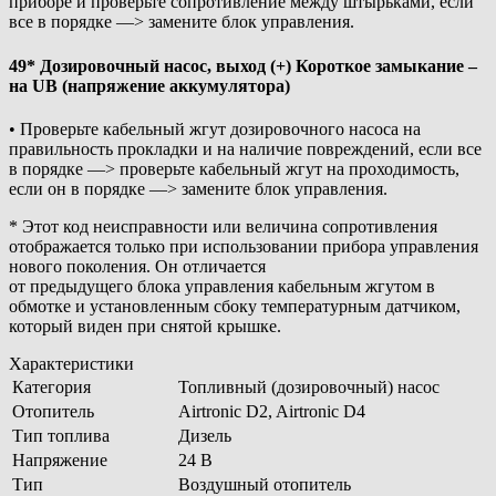
приборе и проверьте сопротивление между штырьками, если
все в порядке —> замените блок управления.
49* Дозировочный насос, выход (+) Короткое замыкание –
на UB (напряжение аккумулятора)
• Проверьте кабельный жгут дозировочного насоса на
правильность прокладки и на наличие повреждений, если все
в порядке —> проверьте кабельный жгут на проходимость,
если он в порядке —> замените блок управления.
* Этот код неисправности или величина сопротивления
отображается только при использовании прибора управления
нового поколения. Он отличается
от предыдущего блока управления кабельным жгутом в
обмотке и установленным сбоку температурным датчиком,
который виден при снятой крышке.
Характеристики
Категория
Топливный (дозировочный) насос
Отопитель
Airtronic D2, Airtronic D4
Тип топлива
Дизель
Напряжение
24 В
Тип
Воздушный отопитель