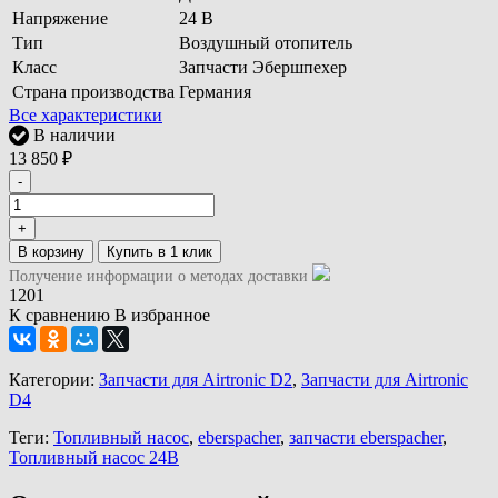
Напряжение
24 В
Тип
Воздушный отопитель
Класс
Запчасти Эбершпехер
Страна производства
Германия
Все характеристики
В наличии
13 850
₽
-
+
В корзину
Получение информации о методах доставки
1201
К сравнению
В избранное
Категории:
Запчасти для Airtronic D2
,
Запчасти для Airtronic
D4
Теги:
Топливный насос
,
eberspacher
,
запчасти eberspacher
,
Топливный насос 24В