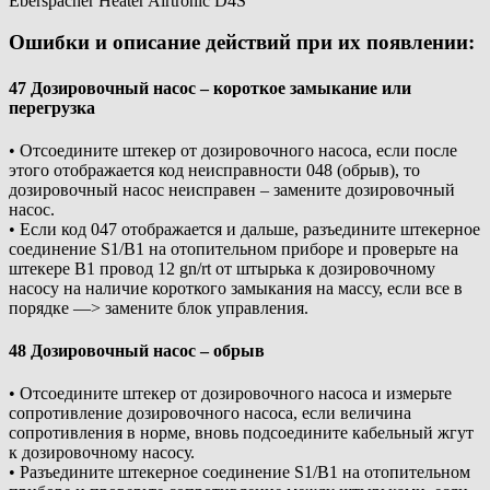
Eberspacher Heater Airtronic D4S
Ошибки и описание действий при их появлении:
47 Дозировочный насос – короткое замыкание или
перегрузка
• Отсоедините штекер от дозировочного насоса, если после
этого отображается код неисправности 048 (обрыв), то
дозировочный насос неисправен – замените дозировочный
насос.
• Если код 047 отображается и дальше, разъедините штекерное
соединение S1/B1 на отопительном приборе и проверьте на
штекере B1 провод 12 gn/rt от штырька к дозировочному
насосу на наличие короткого замыкания на массу, если все в
порядке —> замените блок управления.
48 Дозировочный насос – обрыв
• Отсоедините штекер от дозировочного насоса и измерьте
сопротивление дозировочного насоса, если величина
сопротивления в норме, вновь подсоедините кабельный жгут
к дозировочному насосу.
• Разъедините штекерное соединение S1/B1 на отопительном