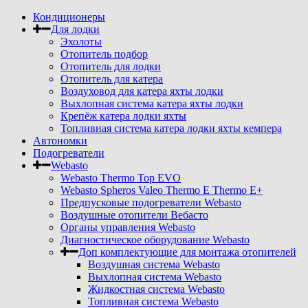
Кондиционеры
Для лодки
Эхолоты
Отопитель подбор
Отопитель для лодки
Отопитель для катера
Воздуховод для катера яхты лодки
Выхлопная система катера яхты лодки
Крепёж катера лодки яхты
Топливная система катера лодки яхты кемпера
Автономки
Подогреватели
Webasto
Webasto Thermo Top EVO
Webasto Spheros Valeo Thermo E Thermo E+
Предпусковые подогреватели Webasto
Воздушные отопители Вебасто
Органы управления Webasto
Диагностическое оборудование Webasto
Доп комплектующие для монтажа отопителей
Воздушная система Webasto
Выхлопная система Webasto
Жидкостная система Webasto
Топливная система Webasto