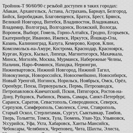
Тройник-T 90/60/90 с резьбой доступен в таких городах:
Абакан, Архангельск, Астана, Астрахань, Барнаул, Белгород,
Бийск, Биробиджан, Благовещенск, Братск, Брест, Брянск,
Великий Новгород, Витебск, Владивосток, Владикавказ,
Владимир, Волгоград, Волгодонск, Волжский, Вологда,
Воронеж, Выборг, Гомель, Горно-Алтайск, Гродно, Егорьевск,
Екатеринбург, Иваново, Ижевск, Иркутск, Йошкар-Ола,
Казань, Калининград, Калуга, Кемерово, Киров, Клин,
Комсомольск-на-Амуре, Кострома, Краснодар, Красноярск,
Курган, Курск, Кызыл, Липецк, Магнитогорск, Махачкала,
Минск, Могилёв, Москва, Мурманск, Набережные Челны,
Нальчик, Наро-Фоминск, Находка, Нерюнгри,
Нижневартовск, Нижний Новгород, Нижний Тагил,
Новокузнецк, Новороссийск, Новосемейкино, Новосибирск,
Новый Уренгой, Ногинск, Норильск, Ноябрьск, Омск, Орёл,
Оренбург, Пенза, Первоуральск, Пермь, Петрозаводск,
Петропавловск-Камчатский, Псков, Пятигорск, Ростов-на-
Дону, Рубцовск, Рыбинск, Рязань, Самара, Санкт-Петербург,
Саранск, Саратов, Севастополь, Северодвинск, Северск,
Серпухов, Симферополь, Смоленск, Сочи, Ставрополь,
Старый Оскол, Стерлитамак, Сургут, Сыктывкар, Тамбов,
Тверь, Тольятти, Томск, Тула, Тюмень, Улан-Удэ, Ульяновск,
Уссурийск, Уфа, Ухта, Хабаровск, Ханты-Мансийск,
Чебоксары, Челябинск, Череповец, Чита, Шахты, Элиста,