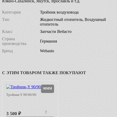
Южно-Сахалинск, Якутск, Ярославль и т.д.
Категория
Тройник воздуховода
Тип
Жидкостный отопитель, Воздушный
отопитель
Класс
Запчасти Вебасто
Страна
Германия
производства
Бренд
Webasto
С ЭТИМ ТОВАРОМ ТАКЖЕ ПОКУПАЮТ
90ММ
Тройник-Y 90/90/90
0
3 500
₽