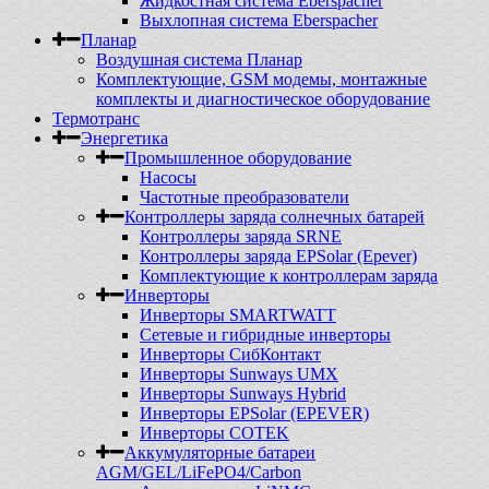
Жидкостная система Eberspacher
Выхлопная система Eberspacher
Планар
Воздушная система Планар
Комплектующие, GSM модемы, монтажные
комплекты и диагностическое оборудование
Термотранс
Энергетика
Промышленное оборудование
Насосы
Частотные преобразователи
Контроллеры заряда солнечных батарей
Контроллеры заряда SRNE
Контроллеры заряда EPSolar (Epever)
Комплектующие к контроллерам заряда
Инверторы
Инверторы SMARTWATT
Сетевые и гибридные инверторы
Инверторы СибКонтакт
Инверторы Sunways UMX
Инверторы Sunways Hybrid
Инверторы EPSolar (EPEVER)
Инверторы COTEK
Аккумуляторные батареи
AGM/GEL/LiFePO4/Carbon