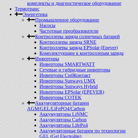
комплекты и диагностическое оборудование
Термотранс
Энергетика
Промышленное оборудование
Насосы
Частотные преобразователи
Контроллеры заряда солнечных батарей
Контроллеры заряда SRNE
Контроллеры заряда EPSolar (Epever)
Комплектующие к контроллерам заряда
Инверторы
Инверторы SMARTWATT
Сетевые и гибридные инверторы
Инверторы СибКонтакт
Инверторы Sunways UMX
Инверторы Sunways Hybrid
Инверторы EPSolar (EPEVER)
Инверторы COTEK
Аккумуляторные батареи
AGM/GEL/LiFePO4/Carbon
Аккумуляторы LiNMC
Аккумуляторы Carbon
Аккумуляторы LifePo4
Аккумуляторные батареи по технологии
GEL (Gel Electrolite)