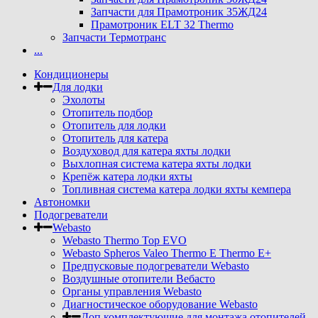
Запчасти для Прамотроник 35ЖД24
Прамотроник ELT 32 Thermo
Запчасти Термотранс
...
Кондиционеры
Для лодки
Эхолоты
Отопитель подбор
Отопитель для лодки
Отопитель для катера
Воздуховод для катера яхты лодки
Выхлопная система катера яхты лодки
Крепёж катера лодки яхты
Топливная система катера лодки яхты кемпера
Автономки
Подогреватели
Webasto
Webasto Thermo Top EVO
Webasto Spheros Valeo Thermo E Thermo E+
Предпусковые подогреватели Webasto
Воздушные отопители Вебасто
Органы управления Webasto
Диагностическое оборудование Webasto
Доп комплектующие для монтажа отопителей