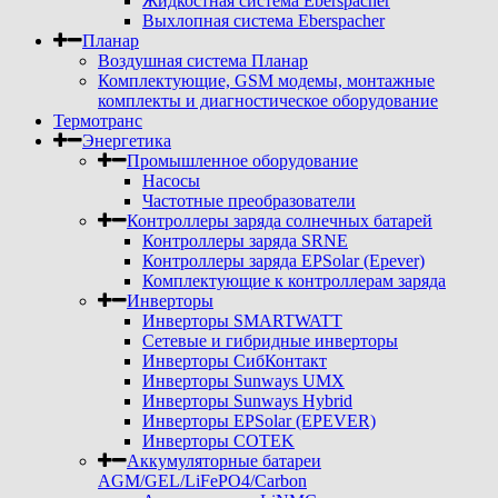
Жидкостная система Eberspacher
Выхлопная система Eberspacher
Планар
Воздушная система Планар
Комплектующие, GSM модемы, монтажные
комплекты и диагностическое оборудование
Термотранс
Энергетика
Промышленное оборудование
Насосы
Частотные преобразователи
Контроллеры заряда солнечных батарей
Контроллеры заряда SRNE
Контроллеры заряда EPSolar (Epever)
Комплектующие к контроллерам заряда
Инверторы
Инверторы SMARTWATT
Сетевые и гибридные инверторы
Инверторы СибКонтакт
Инверторы Sunways UMX
Инверторы Sunways Hybrid
Инверторы EPSolar (EPEVER)
Инверторы COTEK
Аккумуляторные батареи
AGM/GEL/LiFePO4/Carbon