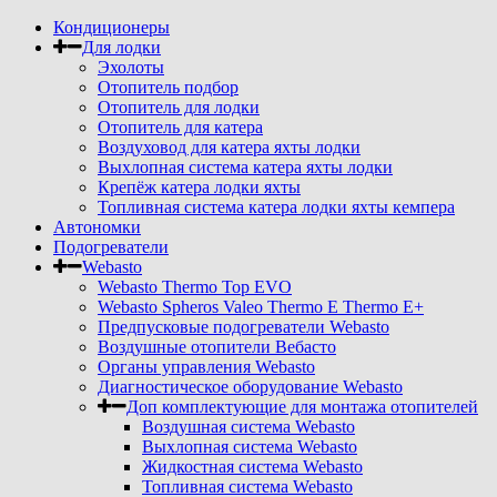
Кондиционеры
Для лодки
Эхолоты
Отопитель подбор
Отопитель для лодки
Отопитель для катера
Воздуховод для катера яхты лодки
Выхлопная система катера яхты лодки
Крепёж катера лодки яхты
Топливная система катера лодки яхты кемпера
Автономки
Подогреватели
Webasto
Webasto Thermo Top EVO
Webasto Spheros Valeo Thermo E Thermo E+
Предпусковые подогреватели Webasto
Воздушные отопители Вебасто
Органы управления Webasto
Диагностическое оборудование Webasto
Доп комплектующие для монтажа отопителей
Воздушная система Webasto
Выхлопная система Webasto
Жидкостная система Webasto
Топливная система Webasto