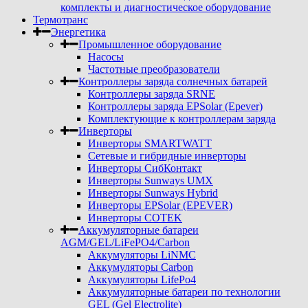
комплекты и диагностическое оборудование
Термотранс
Энергетика
Промышленное оборудование
Насосы
Частотные преобразователи
Контроллеры заряда солнечных батарей
Контроллеры заряда SRNE
Контроллеры заряда EPSolar (Epever)
Комплектующие к контроллерам заряда
Инверторы
Инверторы SMARTWATT
Сетевые и гибридные инверторы
Инверторы СибКонтакт
Инверторы Sunways UMX
Инверторы Sunways Hybrid
Инверторы EPSolar (EPEVER)
Инверторы COTEK
Аккумуляторные батареи
AGM/GEL/LiFePO4/Carbon
Аккумуляторы LiNMC
Аккумуляторы Carbon
Аккумуляторы LifePo4
Аккумуляторные батареи по технологии
GEL (Gel Electrolite)