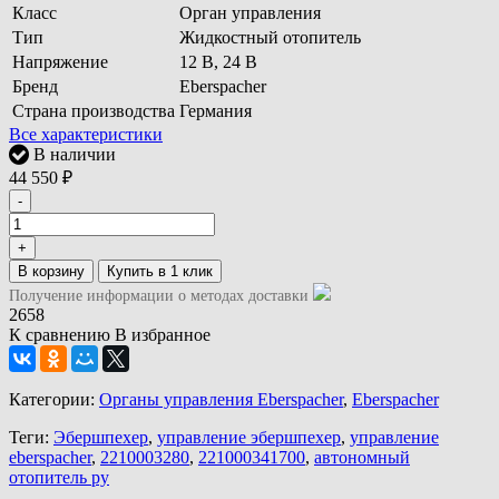
Класс
Орган управления
Тип
Жидкостный отопитель
Напряжение
12 В, 24 В
Бренд
Eberspacher
Страна производства
Германия
Все характеристики
В наличии
44 550
₽
-
+
В корзину
Получение информации о методах доставки
2658
К сравнению
В избранное
Категории:
Органы управления Eberspacher
,
Eberspacher
Теги:
Эбершпехер
,
управление эбершпехер
,
управление
eberspacher
,
2210003280
,
221000341700
,
автономный
отопитель ру