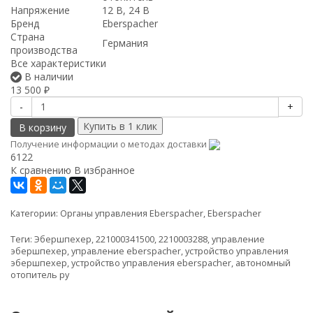
Напряжение
12 В, 24 В
Бренд
Eberspacher
Страна
Германия
производства
Все характеристики
В наличии
13 500
₽
-
+
В корзину
Получение информации о методах доставки
6122
К сравнению
В избранное
Категории:
Органы управления Eberspacher
,
Eberspacher
Теги:
Эбершпехер
,
221000341500
,
2210003288
,
управление
эбершпехер
,
управление eberspacher
,
устройство управления
эбершпехер
,
устройство управления eberspacher
,
автономный
отопитель ру