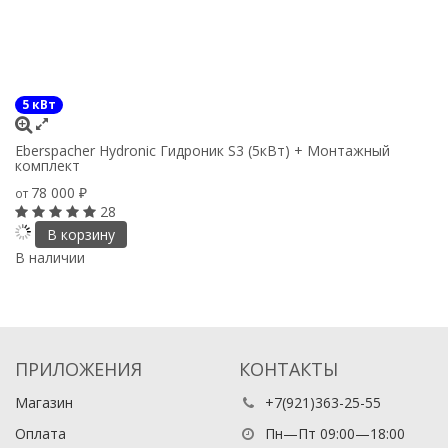
5 кВт
Eb
Eberspacher Hydronic Гидроник S3 (5кВт) + Монтажный
1
комплект
78 000
от
₽
28
В
В корзину
В наличии
ПРИЛОЖЕНИЯ
КОНТАКТЫ
Магазин
+7(921)363-25-55
Оплата
Пн—Пт 09:00—18:00