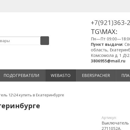
+7(921)363-
TG\MAX:
Пн—Пт 09:00—18:0
Пункт выдачи
: С
область, Екатеринб
Комсомола д. 1 Д\2
3806955@mail.ru
ПОДОГРЕВАТЕЛИ
WEBASTO
EBERSPACHER
ПЛА
ель 12\24 купить в Екатеринбурге
теринбурге
Артикул:
Выключатель 1
2711052A.