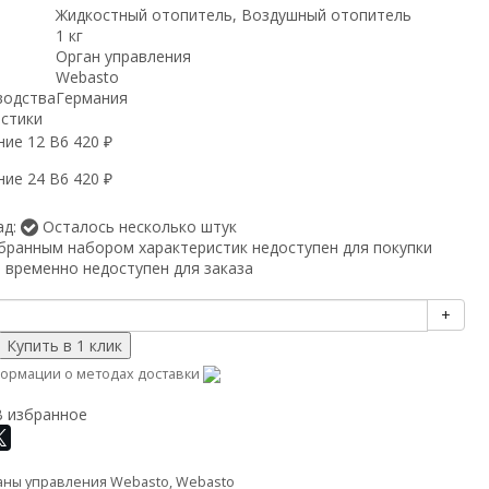
Жидкостный отопитель, Воздушный отопитель
1 кг
Орган управления
Webasto
водства
Германия
истики
ние 12 В
6 420
₽
ние 24 В
6 420
₽
ад:
Осталось несколько штук
бранным набором характеристик недоступен для покупки
 временно недоступен для заказа
+
ормации о методах доставки
В избранное
аны управления Webasto
,
Webasto