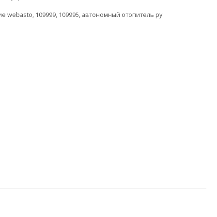
ие webasto
,
109999
,
109995
,
автономный отопитель ру