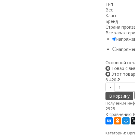
Тип
Вес
Класс
Бренд
Страна произ
Все характер
напряже
напряже
Основной скл
Товар с вы
Этот товар
6 420
₽
-
В корзину
Получение инф
2928
К сравнению
Категории:
Орг