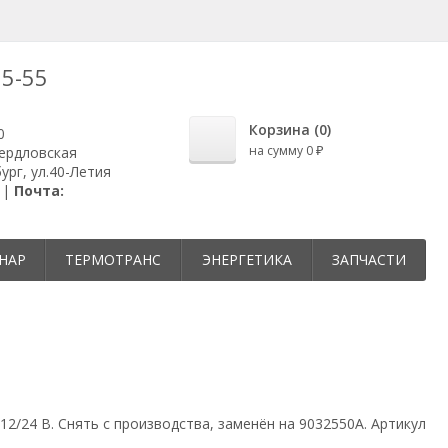
25-55
Корзина (
0
)
0
на сумму
0
вердловская
₽
ург, ул.40-Летия
 |
Почта:
НАР
ТЕРМОТРАНС
ЭНЕРГЕТИКА
ЗАПЧАСТИ
2/24 В. Снять с производства, заменён на 9032550A. Артикул