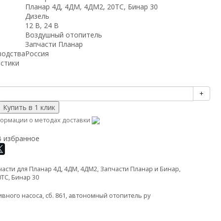
Планар 4Д, 4ДМ, 4ДМ2, 20ТС, Бинар 30
Дизель
12 В, 24 В
Воздушный отопитель
Запчасти Планар
водства
Россия
истики
+
ормации о методах доставки
В избранное
асти для Планар 4Д, 4ДМ, 4ДМ2
,
Запчасти Планар и Бинар
,
0ТС, Бинар 30
ивного насоса
,
сб. 861
,
автономный отопитель ру