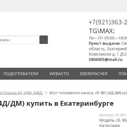
+7(921)363-
TG\MAX:
Пн—Пт 09:00—18:0
Пункт выдачи
: С
область, Екатеринб
Комсомола д. 1 Д\2
3806955@mail.ru
ПОДОГРЕВАТЕЛИ
WEBASTO
EBERSPACHER
ПЛА
я Планар 4Д, 4ДМ, 4ДМ2
Жгут топливного насоса, сб. 861 (4Д/ДМ) к
 (4Д/ДМ) купить в Екатеринбурге
Артикул:
сб. 861
Модель сб. 86
Категория