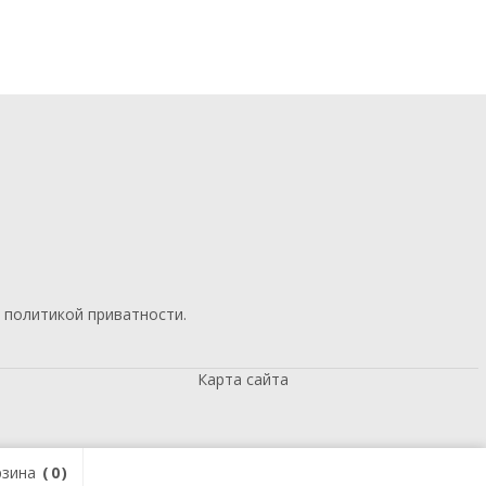
й
политикой приватности
.
Карта сайта
зина
0